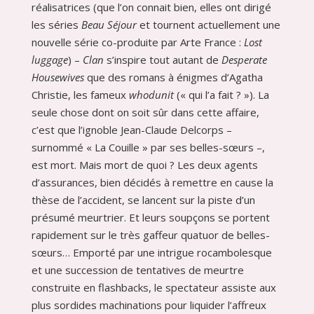
réalisatrices (que l’on connait bien, elles ont dirigé
les séries
Beau Séjour
et tournent actuellement une
nouvelle série co-produite par Arte France :
Lost
luggage
) –
Clan
s’inspire tout autant de
Desperate
Housewives
que des romans à énigmes d’Agatha
Christie, les fameux
whodunit
(« qui l’a fait ? »). La
seule chose dont on soit sûr dans cette affaire,
c’est que l’ignoble Jean-Claude Delcorps –
surnommé « La Couille » par ses belles-sœurs –,
est mort. Mais mort de quoi ? Les deux agents
d’assurances, bien décidés à remettre en cause la
thèse de l’accident, se lancent sur la piste d’un
présumé meurtrier. Et leurs soupçons se portent
rapidement sur le très gaffeur quatuor de belles-
sœurs… Emporté par une intrigue rocambolesque
et une succession de tentatives de meurtre
construite en flashbacks, le spectateur assiste aux
plus sordides machinations pour liquider l’affreux