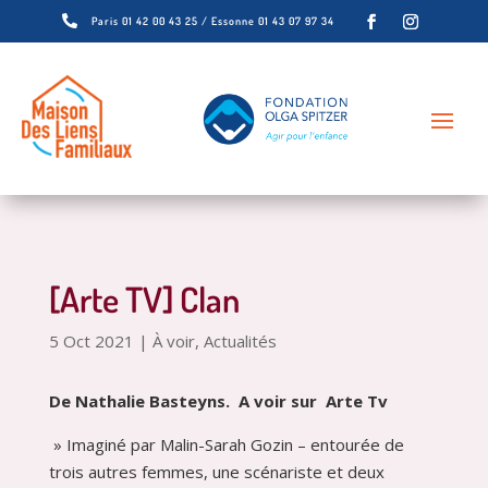

Paris 01 42 00 43 25 / Essonne 01 43 07 97 34
[Arte TV] Clan
5 Oct 2021
|
À voir
,
Actualités
De Nathalie Basteyns. A voir sur Arte Tv
» Imaginé par Malin-Sarah Gozin – entourée de
trois autres femmes, une scénariste et deux