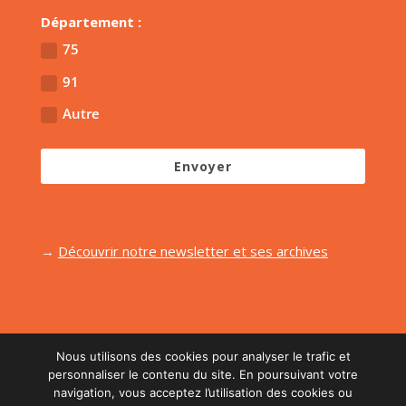
Département :
75
91
Autre
Envoyer
→
Découvrir notre newsletter et ses archives
Nous utilisons des cookies pour analyser le trafic et
personnaliser le contenu du site. En poursuivant votre
navigation, vous acceptez l’utilisation des cookies ou
Réalisé par l'agence
Midi Moins Le Quart
| Retouche