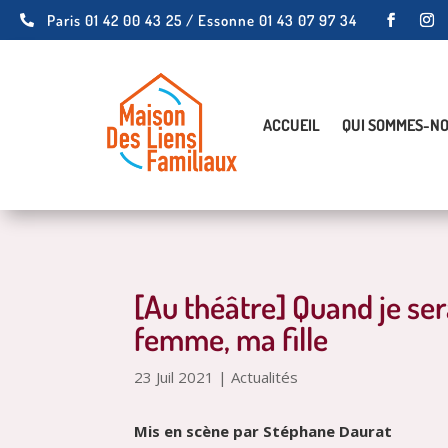
Paris 01 42 00 43 25 / Essonne 01 43 07 97 34

ACCUEIL
QUI SOMMES-NO
[Au théâtre] Quand je se
femme, ma fille
23 Juil 2021
|
Actualités
Mis en scène par Stéphane Daurat