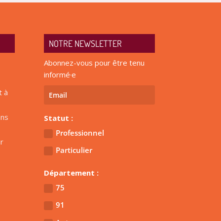
NOTRE NEWSLETTER
Abonnez-vous pour être tenu
informé·e
t à
ens
Statut :
Professionnel
r
Particulier
Département :
75
91