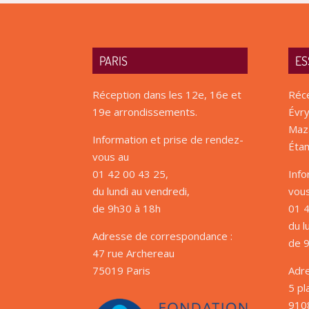
PARIS
ES
Réception dans les 12e, 16e et
Réce
19e arrondissements.
Évry
Maza
Information et prise de rendez-
Étam
vous au
01 42 00 43 25,
Info
du lundi au vendredi,
vou
de 9h30 à 18h
01 4
du l
Adresse de correspondance :
de 
47 rue Archereau
75019 Paris
Adr
5 pl
910