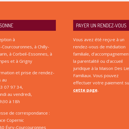
SONNE
PAYER UN RENDEZ-VOUS
ption à
Vous avez été reçu
·
e à un
-Courcouronnes, à Chilly-
rendez-vous de médiation
rin, à Corbeil-Essonnes, à
familiale, d’accompagnemen
pes et à Grigny
la parentalité ou d’accueil
juridique à la Maison Des Li
rmation et prise de rendez-
Familiaux. Vous pouvez
s au
effectuer votre paiement su
3 07 97 34,
cette page
.
undi au vendredi,
9h30 à 18h
esse de correspondance :
ace Copernic
80 Évry-Courcouronnes