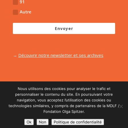
91
Autre
Envoyer
→
Découvrir notre newsletter et ses archives
Nous utilisons des cookies pour analyser le trafic et
personnaliser le contenu du site. En poursuivant votre
navigation, vous acceptez l’utilisation des cookies ou
Réalisé par l'agence
Midi Moins Le Quart
| Retouche
technologies similaires, y compris de partenaires de la MDLF /
graphique :
L'agence Juste!
| Photos :
Etienne
Fondation Olga Spitzer.
Begouen
|
Mentions Légales
|
CGU
|
Protection
Ok
Non
Politique de confidentialité
des données personnelles
|
Administration