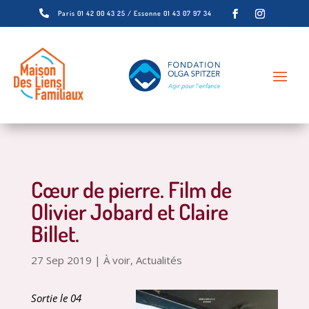

Paris 01 42 00 43 25 / Essonne 01 43 07 97 34
Cœur de pierre. Film de
Olivier Jobard et Claire
Billet.
27 Sep 2019
|
À voir
,
Actualités
Sortie le 04