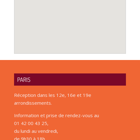
PARIS
Réception dans les 12e, 16e et 19e
arrondissements.
Information et prise de rendez-vous au
01 42 00 43 25,
du lundi au vendredi,
de 9h30 à 18h