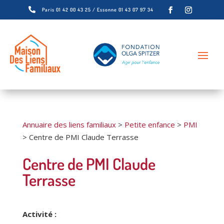

Paris 01 42 00 43 25 / Essonne 01 43 07 97 34
Annuaire des liens familiaux
>
Petite enfance
>
PMI
>
Centre de PMI Claude Terrasse
Centre de PMI Claude
Terrasse
Activité :