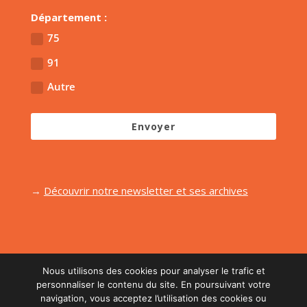
Département :
75
91
Autre
Envoyer
→
Découvrir notre newsletter et ses archives
Nous utilisons des cookies pour analyser le trafic et
personnaliser le contenu du site. En poursuivant votre
navigation, vous acceptez l’utilisation des cookies ou
Réalisé par l'agence
Midi Moins Le Quart
| Retouche