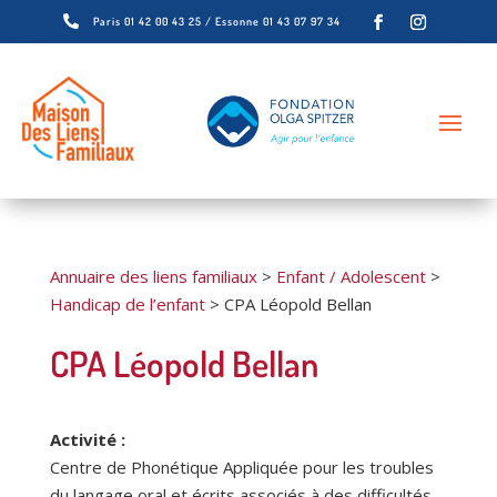

Paris 01 42 00 43 25 / Essonne 01 43 07 97 34
Annuaire des liens familiaux
>
Enfant / Adolescent
>
Handicap de l’enfant
>
CPA Léopold Bellan
CPA Léopold Bellan
Activité :
Centre de Phonétique Appliquée pour les troubles
du langage oral et écrits associés à des difficultés