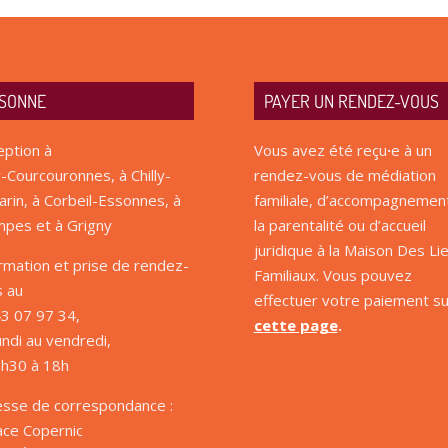
SONNE
PAYER UN RENDEZ-VOUS
ption à
Vous avez été reçu
·
e à un
-Courcouronnes, à Chilly-
rendez-vous de médiation
rin, à Corbeil-Essonnes, à
familiale, d’accompagnemen
pes et à Grigny
la parentalité ou d’accueil
juridique à la Maison Des Li
rmation et prise de rendez-
Familiaux. Vous pouvez
s au
effectuer votre paiement su
3 07 97 34,
cette page
.
undi au vendredi,
9h30 à 18h
esse de correspondance :
ace Copernic