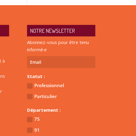
NOTRE NEWSLETTER
Abonnez-vous pour être tenu
informé·e
t à
ens
Statut :
Professionnel
r
Particulier
Département :
75
91