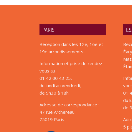
PARIS
ES
Réception dans les 12e, 16e et
Réce
19e arrondissements.
Évry
Maza
Information et prise de rendez-
Étam
vous au
01 42 00 43 25,
Info
du lundi au vendredi,
vou
de 9h30 à 18h
01 4
du l
Adresse de correspondance :
de 
47 rue Archereau
75019 Paris
Adr
5 pl