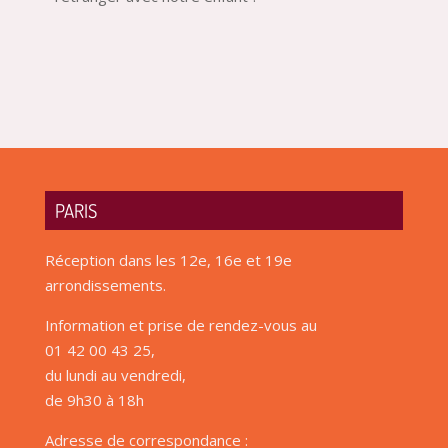
PARIS
Réception dans les 12e, 16e et 19e
arrondissements.
Information et prise de rendez-vous au
01 42 00 43 25,
du lundi au vendredi,
de 9h30 à 18h
Adresse de correspondance :