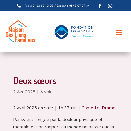

Paris 01 42 00 43 25 / Essonne 01 43 07 97 34
Deux sœurs
2 Avr 2025
|
À voir
2 avril 2025
en salle
|
1h 37min
|
Comédie
,
Drame
Pansy est rongée par la douleur physique et
mentale et son rapport au monde ne passe que la