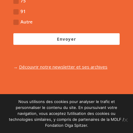
75
91
Autre
Envoyer
→
Découvrir notre newsletter et ses archives
Nous utilisons des cookies pour analyser le trafic et
personnaliser le contenu du site. En poursuivant votre
navigation, vous acceptez l’utilisation des cookies ou
Réalisé par l'agence
Midi Moins Le Quart
| Retouche
technologies similaires, y compris de partenaires de la MDLF /
graphique :
L'agence Juste!
| Photos :
Etienne
Fondation Olga Spitzer.
Begouen
|
Mentions Légales
|
CGU
|
Protection