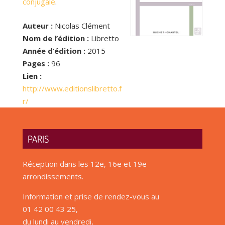
conjugale
.
Auteur :
Nicolas Clément
Nom de l’édition :
Libretto
Année d’édition :
2015
Pages :
96
Lien :
http://www.editionslibretto.f
r/
PARIS
Réception dans les 12e, 16e et 19e
arrondissements.
Information et prise de rendez-vous au
01 42 00 43 25,
du lundi au vendredi,