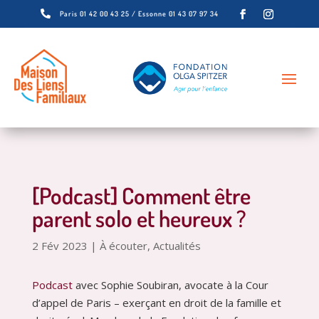

Paris 01 42 00 43 25 / Essonne 01 43 07 97 34
[Podcast] Comment être
parent solo et heureux ?
2 Fév 2023
|
À écouter
,
Actualités
Podcast
avec Sophie Soubiran, avocate à la Cour
d’appel de Paris – exerçant en droit de la famille et