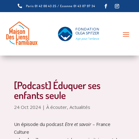

Paris 01 42 00 43 25 / Essonne 01 43 07 97 34
[Podcast] Éduquer ses
enfants seule
24 Oct 2024
|
À écouter
,
Actualités
Un épisode du podcast
Etre et savoir
– France
Culture