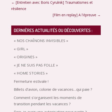
←
[Entretien avec Boris Cyrulnik] Traumatismes et
résilience
[Film en replay] A l'épreuve
→
DERNIÈRES ACTUALITÉS OU DÉCOUVERTES :
« NOS CHAÎNONS INVISIBLES »
« GIRL »
« ORIGINES »
« JE NE SUIS PAS FOLLE »
« HOME STORIES »
Fermeture estivale !
Billets d’avion, colonie de vacances…qui paie ?
Comment s’organisent les moments de
transition pendant les vacances ?
Dois-je avoir une autorisation pour partir à