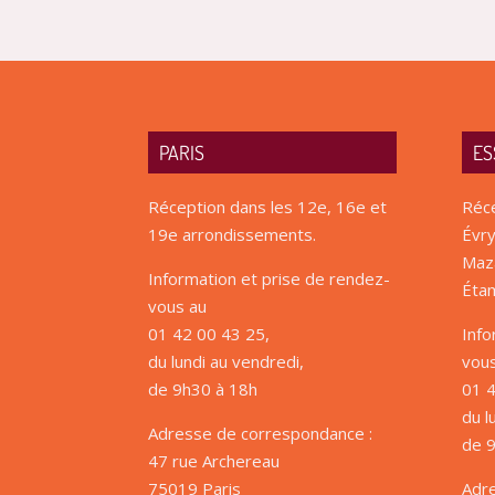
PARIS
ES
Réception dans les 12e, 16e et
Réce
19e arrondissements.
Évry
Maza
Information et prise de rendez-
Étam
vous au
01 42 00 43 25,
Info
du lundi au vendredi,
vou
de 9h30 à 18h
01 4
du l
Adresse de correspondance :
de 
47 rue Archereau
75019 Paris
Adr