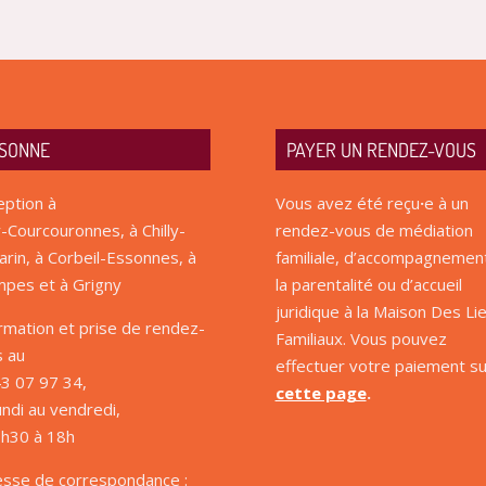
SONNE
PAYER UN RENDEZ-VOUS
ption à
Vous avez été reçu
·
e à un
-Courcouronnes, à Chilly-
rendez-vous de médiation
rin, à Corbeil-Essonnes, à
familiale, d’accompagnemen
pes et à Grigny
la parentalité ou d’accueil
juridique à la Maison Des Li
rmation et prise de rendez-
Familiaux. Vous pouvez
s au
effectuer votre paiement su
3 07 97 34,
cette page
.
undi au vendredi,
9h30 à 18h
esse de correspondance :