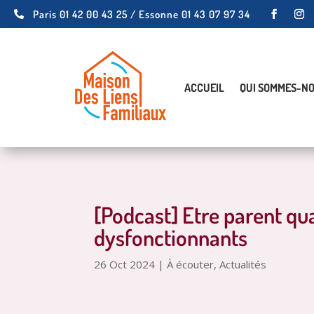
Paris 01 42 00 43 25 / Essonne 01 43 07 97 34

ACCUEIL
QUI SOMMES-NO
[Podcast] Etre parent qu
dysfonctionnants
26 Oct 2024
|
À écouter
,
Actualités