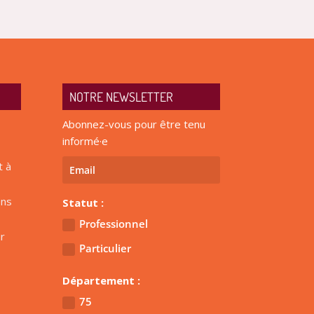
NOTRE NEWSLETTER
Abonnez-vous pour être tenu
informé·e
t à
ens
Statut :
Professionnel
r
Particulier
Département :
75