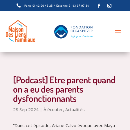

Paris 01 42 00 43 25 / Essonne 01 43 07 97 34
[Podcast] Etre parent quand
on a eu des parents
dysfonctionnants
28 Sep 2024
|
À écouter
,
Actualités
“Dans cet épisode, Ariane Calvo évoque avec Maya