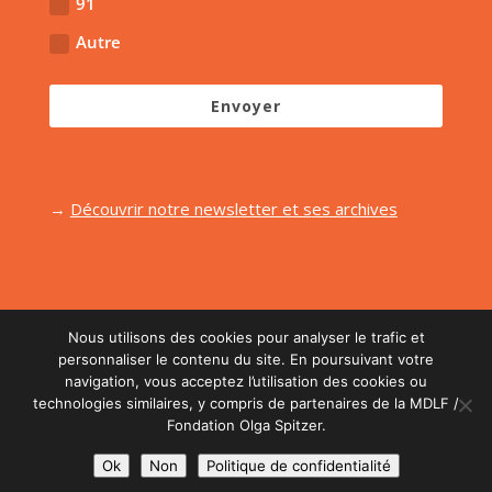
91
Autre
Envoyer
→
Découvrir notre newsletter et ses archives
Nous utilisons des cookies pour analyser le trafic et
personnaliser le contenu du site. En poursuivant votre
navigation, vous acceptez l’utilisation des cookies ou
Réalisé par l'agence
Midi Moins Le Quart
| Retouche
technologies similaires, y compris de partenaires de la MDLF /
graphique :
L'agence Juste!
| Photos :
Etienne
Fondation Olga Spitzer.
Begouen
|
Mentions Légales
|
CGU
|
Protection
Ok
Non
Politique de confidentialité
des données personnelles
|
Administration