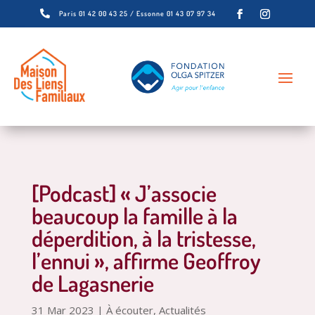

Paris 01 42 00 43 25 / Essonne 01 43 07 97 34
[Podcast] « J’associe
beaucoup la famille à la
déperdition, à la tristesse,
l’ennui », affirme Geoffroy
de Lagasnerie
31 Mar 2023
|
À écouter
,
Actualités