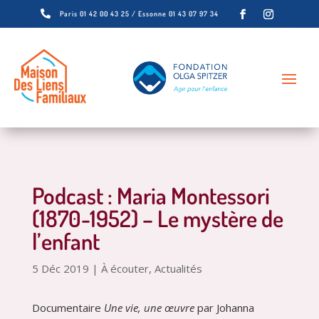

Paris 01 42 00 43 25 / Essonne 01 43 07 97 34
Podcast : Maria Montessori
(1870-1952) – Le mystère de
l’enfant
5 Déc 2019
|
À écouter
,
Actualités
Documentaire
Une vie, une œuvre
par Johanna