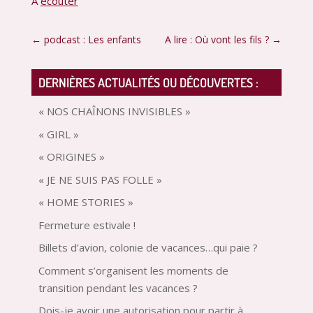
A
écouter
←
podcast : Les enfants
A lire : Où vont les fils ?
→
DERNIÈRES ACTUALITÉS OU DÉCOUVERTES :
« NOS CHAÎNONS INVISIBLES »
« GIRL »
« ORIGINES »
« JE NE SUIS PAS FOLLE »
« HOME STORIES »
Fermeture estivale !
Billets d’avion, colonie de vacances…qui paie ?
Comment s’organisent les moments de
transition pendant les vacances ?
Dois-je avoir une autorisation pour partir à