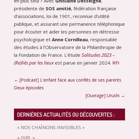
en plus seul ? Avec
Ghislaine Desseigne
,
présidente de
SOS amitié
, fédération française
d’associations, loi de 1901, reconnue d’utilité
publique, et assurant une permanence téléphonique
pour écouter et aider les personnes en détresse
psychologique et
Anne Cornilleau
, responsable
des études à l’Observatoire de la Philanthropie de
la Fondation de France. L’étude
Solitudes 2023 –
(Re)liés par les lieux
est parue en janvier 2024.
RFI
←
[Podcast] L'enfant face aux conflits de ses parents
Deux épisodes
[Ouvrage] Urushi
→
DERNIÈRES ACTUALITÉS OU DÉCOUVERTES :
« NOS CHAÎNONS INVISIBLES »
« GIRL »