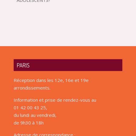
PARIS
Réception dans les 12e, 16e et 19e
arrondissements.
Information et prise de rendez-vous au
01 42 00 43 25,
du lundi au vendredi,
de 9h30 à 18h
Adresse de correspondance :