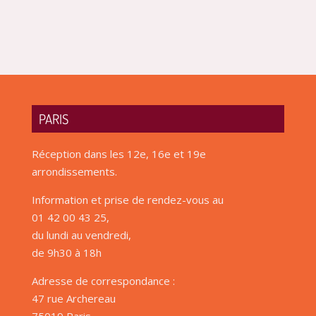
PARIS
Réception dans les 12e, 16e et 19e
arrondissements.
Information et prise de rendez-vous au
01 42 00 43 25,
du lundi au vendredi,
de 9h30 à 18h
Adresse de correspondance :
47 rue Archereau
75019 Paris