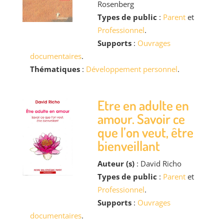
Rosenberg
Types de public
:
Parent
et
Professionnel
.
Supports
:
Ouvrages
documentaires
.
Thématiques
:
Développement personnel
.
Etre en adulte en
amour. Savoir ce
que l’on veut, être
bienveillant
Auteur (s)
: David Richo
Types de public
:
Parent
et
Professionnel
.
Supports
:
Ouvrages
documentaires
.