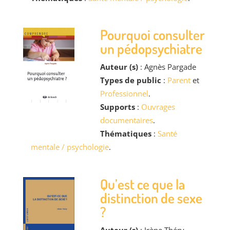
Pourquoi consulter
un pédopsychiatre
Auteur (s)
: Agnès Pargade
Types de public
:
Parent
et
Professionnel
.
Supports
:
Ouvrages
documentaires
.
Thématiques
:
Santé
mentale / psychologie
.
Qu’est ce que la
distinction de sexe
?
Auteur (s)
: Irène Théry