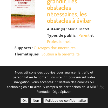
grandir. Les
obstacles
nécessaires, les
obstacles à éviter
Auteur (s)
: Muriel Mazet
Types de public
:
Parent
et
Professionnel
.
Supports
:
Ouvrages documentaires
.
Thématiques
:
Soutien à la parentalité
.
Ça va pas fort à la
Nous utilisons des cookies pour analyser le trafic et
maison. L’enfant et
personnaliser le contenu du site. En poursuivant votre
navigation, vous acceptez l’utilisation des cookies ou
les soucis des
technologies similaires, y compris de partenaires de la MDLF /
grands
Fondation Olga Spitzer.
Auteur (s)
: Dana Castro
Ok
Non
Politique de confidentialité
Types de public
:
Parent
et